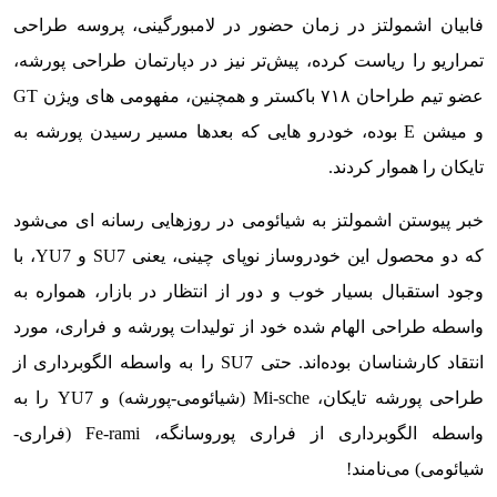
فابیان اشمولتز در زمان حضور در لامبورگینی، پروسه طراحی
تمراریو را ریاست کرده، پیش‌تر نیز در دپارتمان طراحی پورشه،
عضو تیم طراحان ۷۱۸ باکستر و همچنین، مفهومی های ویژن GT
و میشن E بوده، خودرو هایی که بعدها مسیر رسیدن پورشه به
تایکان را هموار کردند.
خبر پیوستن اشمولتز به شیائومی در روزهایی رسانه ای می‌شود
که دو محصول این خودروساز نوپای چینی، یعنی SU7 و YU7، با
وجود استقبال بسیار خوب و دور از انتظار در بازار، همواره به
واسطه طراحی الهام شده خود از تولیدات پورشه و فراری، مورد
انتقاد کارشناسان بوده‌اند. حتی SU7 را به واسطه الگوبرداری از
طراحی پورشه تایکان، Mi-sche (شیائومی-پورشه) و YU7 را به
واسطه الگوبرداری از فراری پوروسانگه، Fe-rami (فراری-
شیائومی) می‌نامند!