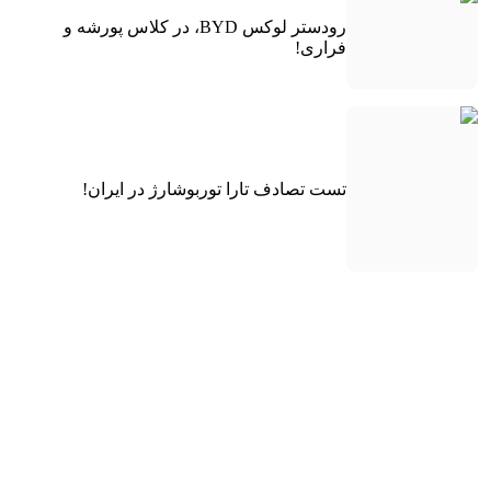
رودستر لوکس BYD، در کلاس پورشه و
فراری!
تست تصادف تارا توربوشارژ در ایران!
کوچولوی برقی هوندا به اروپا رسید