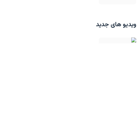
ویدیو های جدید
رودستر لوکس BYD، در کلاس پورشه و فراری!
تست تصادف تارا توربوشارژ در ایران!