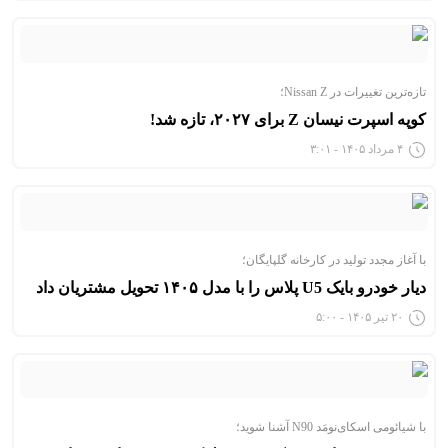
تازه‌ترین تغییرات در Nissan Z؛
کوپه اسپرت نیسان Z برای ۲۰۲۷، تازه شد!
۴ مرداد ۱۴۰۵ - ۳:۰۱
با آغاز مجدد تولید در کارخانه گلپایگان؛
دیار خودرو بایک U5 پلاس را با مدل ۱۴۰۵ تحویل مشتریان داد
۲۰ تیر ۱۴۰۵ - ۵:۰۰
با شیائومی اسکای‌نومَد N90 آشنا شوید؛