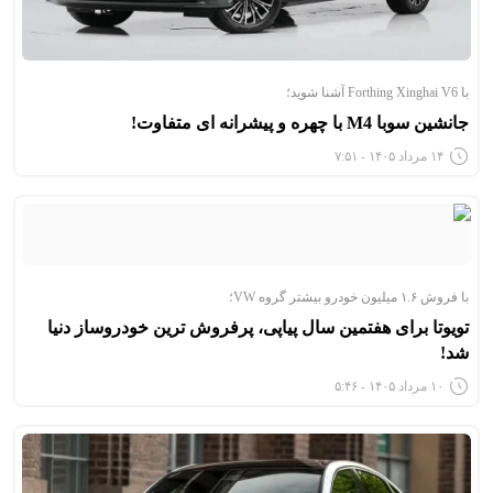
با Forthing Xinghai V6 آشنا شوید؛
جانشین سوبا M4 با چهره و پیشرانه ای متفاوت!
۱۴ مرداد ۱۴۰۵ - ۷:۵۱
با فروش ۱.۶ میلیون خودرو بیشتر گروه VW؛
تویوتا برای هفتمین سال پیاپی، پرفروش ترین خودروساز دنیا
شد!
۱۰ مرداد ۱۴۰۵ - ۵:۴۶