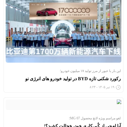
این بار با عبور از مرز تولید ۱۷ میلیون خودرو؛
رکورد شکنی تازه BYD در تولید خودرو های انرژی نو
۱۹ تیر ۱۴۰۵ - ۸:۲۴
لغو مراسم ویژه لانچ محصول MG 07؛
آیا اِم‌جی از کُپی‌کاری خود، خجالت کشید؟!