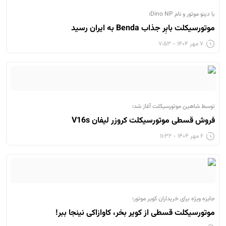
با دینو موتور و نام Dino NP؛
موتورسیکلت بابِر جذاب Benda به ایران رسید
۷ مهر ۱۴۰۴ - ۷:۵۳
توسط شاهین موتورسیکلت آغاز شد؛
فروش قسطی موتورسیکلت کروزر لیفان V16s
۶ مهر ۱۴۰۴ - ۱۱:۳۲
جایزه ویژه برای خریداران کویر موتور؛
موتورسیکلت قسطی از کویر بخر، کاوازاکی نینجا ببر!