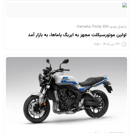
با مدل جدید Yamaha Tricity 300؛
اولین موتورسیکلت مجهز به ایربگ یاماها، به بازار آمد
۲۳ تیر ۱۴۰۵ - ۱۱:۵۱