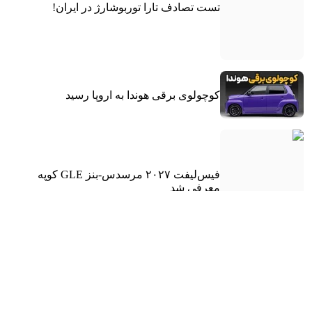
تست تصادف تارا توربوشارژ در ایران!
کوچولوی برقی هوندا به اروپا رسید
فیس‌لیفت ۲۰۲۷ مرسدس-بنز GLE کوپه
معرفی شد
SUV آفرود هیوندای، نویدبخش یک آینده مهیج!