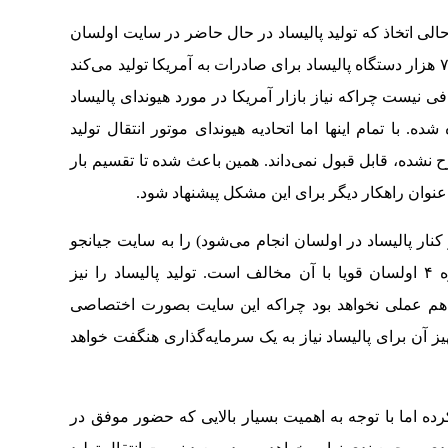
حالی اتخاذ که تولید پالیساد در حال حاضر در سایت اولسان
کُره جنوبی انجام می‌شود. این سایت در ماه ۶ الی ۷ هزار دستگاه پالیساد برای صادرات به آمریکا تولید می‌کند
ی نیست چراکه نیاز بازار آمریکا در مورد هیوندای پالیساد
مین زده شده. با تمام اینها اما اتحادیه هیوندای موتور انتقال تولید
طرح نشده، قابل قبول نمی‌داند. همین باعث شده تا تقسیم بار
عنوان راهکار دیگر برای این مشکل پیشنهاد شود.
کنار پالیساد در اولسان انجام می‌شود) را به سایت جیانجو
منتقل کرد که البته اتحادیه کارگری سایت شماره ۴ اولسان قویا با آن مخالف است. تولید پالیساد را نیز
دان هم عملی نخواهد بود چراکه این سایت بصورت اختصاصی
ز آن برای پالیساد نیاز به یک سرمایه‌گذاری هنگفت خواهد
کرده اما با توجه به اهمیت بسیار بالایی که حضور موفق در