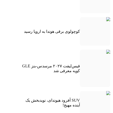
کوچولوی برقی هوندا به اروپا رسید
فیس‌لیفت ۲۰۲۷ مرسدس-بنز GLE
کوپه معرفی شد
SUV آفرود هیوندای، نویدبخش یک
آینده مهیج!