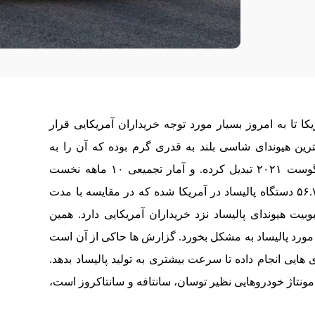
ریکا تا به امروز بسیار مورد توجه خریداران آمریکایی قرار
گترین هیوندای شاسی بلند به قدری گرم بوده که آن را به
چهارمین هیوندای پرفروش بازار آمریکا در ماه آگوست ۲۰۲۱ تبدیل کرده. و آمار تجمیعی ۱۰ ماهه نخست
۲۰۲۱ نشان می‌دهد هیوندای موفق به فروش ۵۶.۷۰۰ دستگاه پالیساد در آمریکا شده که در مقایسه با مدت
ت هیوندای پالیساد نزد خریداران آمریکایی دارد. همین
ر مورد پالیساد به مشکل بخورد. گزارش ها حاکی از آن است
هایی انجام داده تا سرعت بیشتری به تولید پالیساد بدهد.
 مونتاژ خودروهایی نظیر توسان، سانتافه و سانتاکروز است،