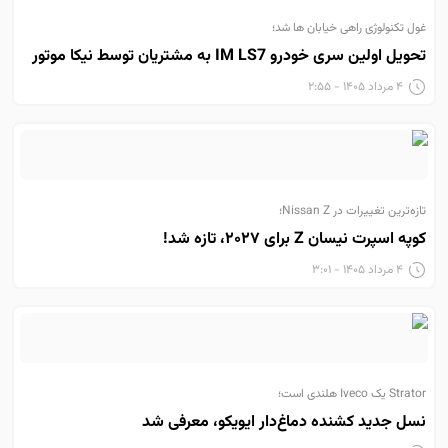
غول تکنولوژی راهی خیابان ها شد؛
تحویل اولین سری خودرو IM LS7 به مشتریان توسط نیکا موتور
۴ مرداد ۱۴۰۵ - ۲:۵۵
تازه‌ترین تغییرات در Nissan Z؛
کوپه اسپرت نیسان Z برای ۲۰۲۷، تازه شد!
۴ مرداد ۱۴۰۵ - ۳:۰۱
Strator یک Iveco هلندی است؛
نسل جدید کشنده دماغ‌دار ایویکو، معرفی شد