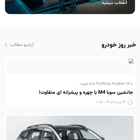
انقلاب ببینید
خبر روز خودرو
آرشیو مطالب
با Forthing Xinghai V6 آشنا شوید؛
جانشین سوبا M4 با چهره و پیشرانه ای متفاوت!
۱۴ مرداد ۱۴۰۵ - ۷:۵۱