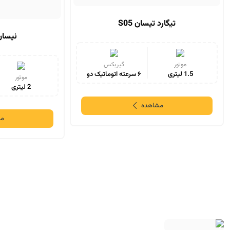
تیگارد تیسان S05
نیسان
موتور
گیربکس
1.5 لیتری
۶ سرعته اتوماتیک دو
موتور
کلاچ
2 لیتری
مشاهده
مش