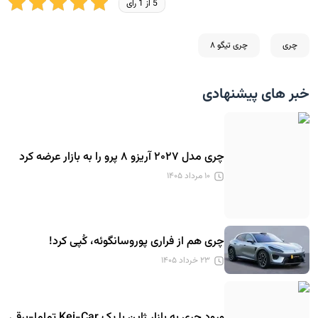
5 از 1 رای
چری
چری تیگو ۸
خبر های پیشنهادی
چری مدل ۲۰۲۷ آریزو ۸ پرو را به بازار عرضه کرد
۱۰ مرداد ۱۴۰۵
چری هم از فراری پوروسانگوئه، کُپی کرد!
۲۳ خرداد ۱۴۰۵
ورود چری به بازار ژاپن با یک Kei-Car تماما-برقی