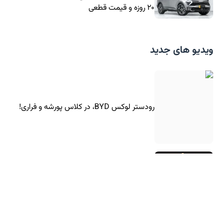
۲۰ روزه و قیمت قطعی
ویدیو های جدید
رودستر لوکس BYD، در کلاس پورشه و فراری!
تست تصادف تارا توربوشارژ در ایران!
کوچولوی برقی هوندا به اروپا رسید