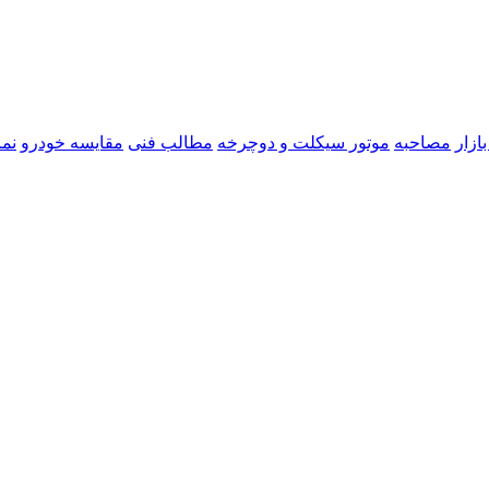
ازار
مصاحبه
موتور سیکلت و دوچرخه
مطالب فنی
مقایسه خودرو
نما