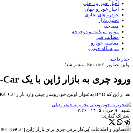
اخبار خودرو داخلی
اخبار خودرو جهان
خودرو های تجاری
تحلیل بازار
مصاحبه
موتور سیکلت و دوچرخه
مطالب فنی
مقایسه خودرو
نمایشگاه خودرو
اخبار داخلی
اولین تصاویر Emta #01 منتشر شد؛
ورود چری به بازار ژاپن با یک Kei-Car تماما-برقی
بعد از این که BYD به‌عنوان اولین خودروساز چینی وارد بازار Kei-Car های ژاپن شد، چری نیز از قصد ورود خود به این بازار با یک برند جدید خبر داد.
تحریریه خودرودیلی
شنبه - ۹ خرداد ۱۴۰۵ - ۰۷:۲۶
اشتراک گذاری: