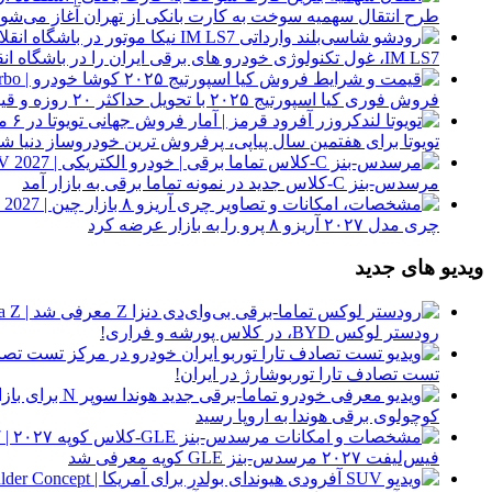
طرح انتقال سهمیه سوخت به کارت بانکی از تهران آغاز می‌شود
IM LS7، غول تکنولوژی خودرو های برقی ایران را در باشگاه انقلاب ببینید
فروش فوری کیا اسپورتیج ۲۰۲۵ با تحویل حداکثر ۲۰ روزه و قیمت قطعی
تویوتا برای هفتمین سال پیاپی، پرفروش ترین خودروساز دنیا شد
مرسدس-بنز C-کلاس جدید در نمونه تماما برقی به بازار آمد
چری مدل ۲۰۲۷ آریزو ۸ پرو را به بازار عرضه کرد
ویدیو های جدید
رودستر لوکس BYD، در کلاس پورشه و فراری!
تست تصادف تارا توربوشارژ در ایران!
کوچولوی برقی هوندا به اروپا رسید
فیس‌لیفت ۲۰۲۷ مرسدس-بنز GLE کوپه معرفی شد