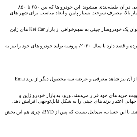
رده بسیار محبوبی از خودرو های اقتصادی در بازار ژاپن است که خودرو هایی با طول بدنه کمتر از ۳.۴ متر با تناسبات باکسی در آن طبقه‌بندی می‎شوند. این خودرو ها که بین ۶۵۰ تا ۸۵۰
حداکثر ۶۳ اسب‌بخار هستند، به واسطه کاربردپذیری بسیار بالا، مصرف سوخت بسیار پایین و ابعاد مناسب برای شهر های
به‌عنوان یک خودروساز چینی به سهم‌خواهی از بازار Kei-Car های ژاپن
برند Emta که مخفف Easy, Made to All است، یک برند سرمایه‌گذاری مشترک است که چری با همکاری چهار شرکت چینی و ژاپنی تاسیس کرده و قصد دارد تا سال ۲۰۳۰، پروسه تولید خودرو های خود را نیز به
اولین محصول Emta، همانطور که اشاره شد، یک کی‌-کار جعبه‌ای تماما-برقی بنام Emta #01 است که از ۲۰۲۷ در ژاپن عرضه خواهد شد. بعد از آن نیز شاهد معرفی و عرضه سه محصول دیگر از برند Emta
رند و دقت در تولید محصول را در اولویت خرید های خود قرار می‌دهند. ورود به بازار خودرو ژاپن و
انی اعتبار برند های چینی را به شکل قابل‌توجهی افزایش دهد.
در طرف مقابل، Kei-Car ها که خودرو های جمع‌وجور و بسیار کارآمدی هستند، تقریباً ۴۰ درصد از کل فروش خودرو در ژاپن را تشکیل می‌دهند. با این حساب، بی‌دلیل نیست که پس از BYD، چری هم این بخش