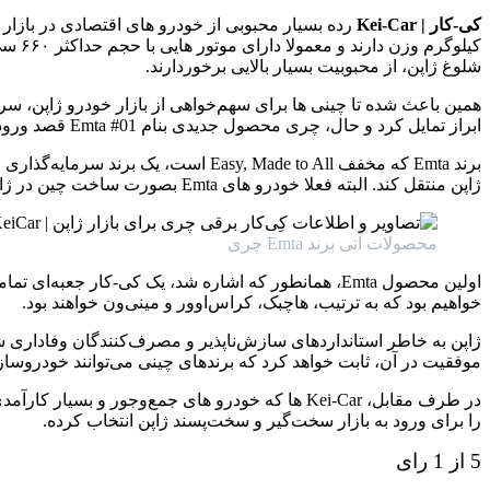
کی-کار | Kei-Car
شلوغ ژاپن، از محبوبیت بسیار بالایی برخوردارند.
همین باعث شده تا چینی ها برای سهم‌خواهی از بازار خودرو ژاپن، سراغ 
ابراز تمایل کرد و حال، چری محصول جدیدی بنام Emta #01 قصد ورود به بازار Kei-Car های ژاپن دارد.
ژاپن منتقل کند. البته فعلا خودرو های Emta بصورت ساخت چین در ژاپن عرضه خواهند شد.
محصولات آتی برند Emta چری
خواهیم بود که به ترتیب، هاچبک، کراس‌اوور و مینی‌ون خواهند بود.
موفقیت در آن، ثابت خواهد کرد که برندهای چینی می‌توانند خودروساز
را برای ورود به بازار سخت‌گیر و سخت‌‎پسند ژاپن انتخاب کرده.
5 از 1 رای