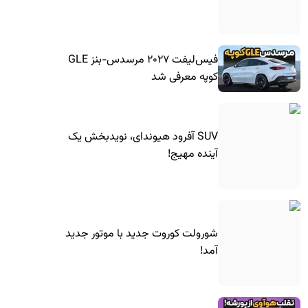
فیس‌لیفت ۲۰۲۷ مرسدس-بنز GLE
کوپه معرفی شد
SUV آفرود هیوندای، نویدبخش یک
آینده مهیج!
شورولت کوروت جدید با موتور جدید
آمد!