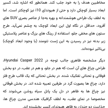
مخاطبین هدف را به خود جلب کند. همانطور که اشاره شد، کسپر
ابعاد بسیار کوچکی دارد و حتی از هیوندای i10 نیز کوچکتر است. اما
به لطف یک طراحی هوشمندانه و بهره به‌جا از عناصر بصری SUV های
آفرود، حداقل در نگاه اول این ابعاد کوچک به چشم نمی‌آید. طرح
ستون های مخفی جلو، استفاده از رینگ های بزرگ و عناصر پلاستیکی
زیر بدنه نیز در رسیدن به این ژست تنومند (با وجود ابعاد کوچک)
بی‌تاثیر نبوده‌اند.
دیگر مشخصه ظاهری جالب توجه در 2022 Hyundai Casper،
طراحی چراغ های آن است که هم در جلو، و هم در عقب، در دو بخش
فوقانی و تحتانی تفکیک شده. در بخش تحتانی که یک قالب طرح فلز
دارد، چراغ ها بصورت گرد در طرفین تعبیه شده اند. در بخش فوقانی
نیز چراغ ها به ظاهر در دل یک پانل سیاه روشن می‌شوند که
مخصوصا در نمای عقب، به لطف گرافیک هندسی مدرن چراغ ها،
جذابیت دو چندان به ظاهر هیوندای کسپر بخشیده اند.