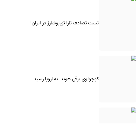
تست تصادف تارا توربوشارژ در ایران!
کوچولوی برقی هوندا به اروپا رسید
فیس‌لیفت ۲۰۲۷ مرسدس-بنز GLE کوپه معرفی
شد