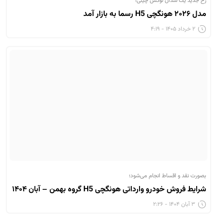
رُخ جدید یک سدان لوکس چینی؛
مدل ۲۰۲۶ هونگچی H5 رسما به بازار آمد
۲ خرداد ۱۴۰۵ - ۴:۱۹
بصورت نقد و اقساط انجام می‌شود؛
شرایط فروش خودرو وارداتی هونگچی H5 گروه بهمن – آبان ۱۴۰۴
۳ آبان ۱۴۰۴ - ۲:۲۶