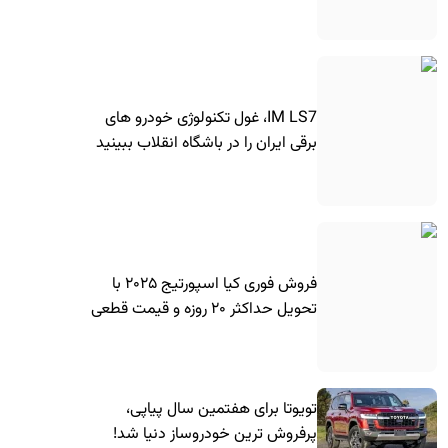
IM LS7، غول تکنولوژی خودرو های
برقی ایران را در باشگاه انقلاب ببینید
فروش فوری کیا اسپورتیج ۲۰۲۵ با
تحویل حداکثر ۲۰ روزه و قیمت قطعی
تویوتا برای هفتمین سال پیاپی،
پرفروش ترین خودروساز دنیا شد!