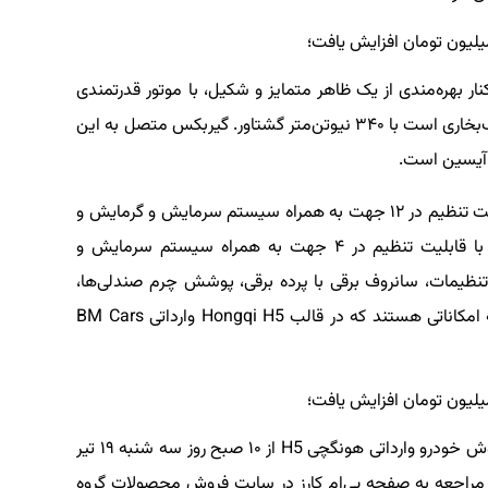
ر کنار بهره‌مندی از یک ظاهر متمایز و شکیل، با موتور قدرتمندی
عرضه می‌شود که از نوع ۲.۰ لیتری توربوشارژ ۲۲۲ اسب‌بخاری است با ۳۴۰ نیوتن‌متر گشتاور. گیربکس متصل به این
ورود و استارت بدون کلید، صندلی برقی راننده با قابلیت تنظیم در ۱۲ جهت به همراه سیستم سرمایش و گرمایش و
حافظه تنظیمات، صندلی برقی سرنشین کناری جلو با قابلیت تنظیم در ۴ جهت به همراه سیستم سرمایش و
تنظیمات، سانروف برقی با پرده برقی، پوشش چرم صندلی‌ها،
کروزکنترل تطبیقی و سیستم دید ۳۶۰ درجه از جمله امکاناتی هستند که در قالب Hongqi H5 وارداتی BM Cars
متقاضیان اولویت‌دهی شده خرید برای این نوبت فروش خودرو وارداتی هونگچی H5 از ۱۰ صبح روز سه شنبه ۱۹ تیر
ند داشت تا با مراجعه به صفحه بی‌ام کارز در سایت فروش محصولات گروه