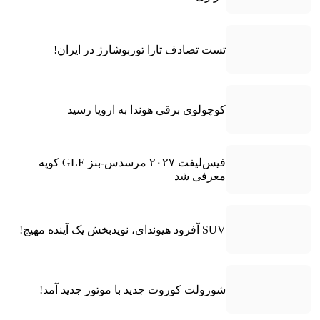
تست تصادف تارا توربوشارژ در ایران!
کوچولوی برقی هوندا به اروپا رسید
فیس‌لیفت ۲۰۲۷ مرسدس-بنز GLE کوپه
معرفی شد
SUV آفرود هیوندای، نویدبخش یک آینده مهیج!
شورولت کوروت جدید با موتور جدید آمد!