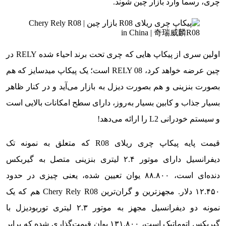
چری، رسما وارد بازار چین شوند.
اولین سری از پیکاپ هایی که چری تحت برند احیاء شده RELY در
چین عرضه خواهد کرد، RELY 08 است؛ یک پیکاپ میدسایز که هم
بصورت بنزینی و هم بصورت دیزل به بازار می‌آید و در کنار ظاهر
بسیار جذاب و کابین بسیار به‌روز، دارای سطح امکانات بالایی است
و سیستم خودرانی L2 را ارائه می‌دهد!
قیمت پایه پیکاپ چری ریلای R08 که متعلق به نمونه تک
دیفرانسیل دارای موتور ۲.۴ لیتری بنزینی متصل به گیربکس
دنده‌ای است، ۸۸.۸۰۰ یوان تعیین شده، یعنی چیزی در حدود
۱۲.۴۵۰ دلار. مجهزترین و گران‌ترین Chery Rely R08 هم که یک
نمونه دو دیفرانسیل مجهز به موتور ۲.۳ لیتری توربودیزل با
گیربکس اتوماتیک است، ۱۳۱.۸۰۰ یوان قیمت‌گذاری شده که برابر