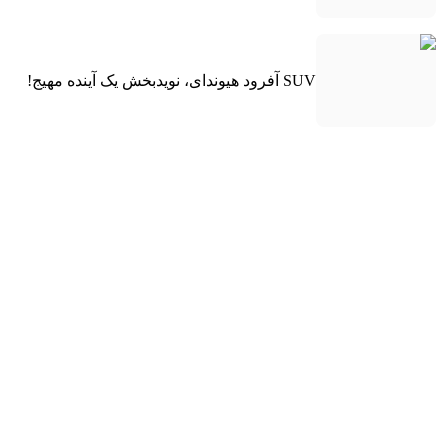
SUV آفرود هیوندای، نویدبخش یک آینده مهیج!
شورولت کوروت جدید با موتور جدید آمد!
تقلب هوآوی از پورشه!
خودرودیلی در شبکه های اجتماعی: