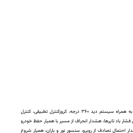
ایربگ های جلو، جانبی جلو، پرده‌ای و زانوی راننده به همراه سیستم دید ۳۶۰ درجه، کروزکنترل تطبیقی، کنترل
کترونیک، کنترل هرزگردی، ABS+EBD، کنترل فشار باد تایرها، هشدار انحراف از مسیر با همیار حفظ خودرو
 احتمال تصادف از روبرو، سنسور نور و باران، همیار شروع