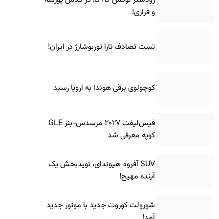
رودستر لوکس BYD، در کلاس پورشه
و فراری!
تست تصادف تارا توربوشارژ در ایران!
کوچولوی برقی هوندا به اروپا رسید
فیس‌لیفت ۲۰۲۷ مرسدس-بنز GLE
کوپه معرفی شد
SUV آفرود هیوندای، نویدبخش یک
آینده مهیج!
شورولت کوروت جدید با موتور جدید
آمد!