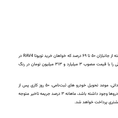
طبق بخشنامه ابلاغ شده از سوی آذریوردسال، آن دسته از جانبازان ۵۰ تا ۶۹ درصد که خواهان خرید تویوتا RAV4 در
تیپ ادونچر پلاس هستند، می‌توانند این SUV وارداتی را با قیمت مصوب ۳ میلیارد و ۳۱۳ میلیون تومان در رنگ
برای این طرح فروش تویوتا RAV4 ادونچر پلاس وارداتی، موعد تحویل خودرو های ثبت‌نامی، ۵۰ روز کاری پس از
تخصیص ارز اعلام شده و چنانچه تاخیر در تحویل خودروها وجود داشته باشد، ماهانه ۳ درصد جریمه تاخیر متوجه