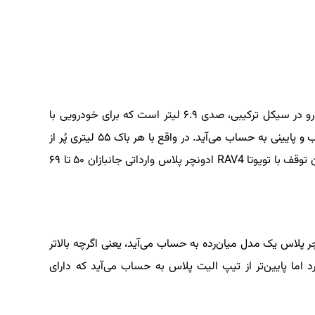
همچنین طبق کاتالوگ، متوسط مصرف سوخت خودرو در سیکل ترکیبی، صدی ۶.۹ لیتر است که برای خودرویی با
این جثه و وزن ۱.۶۵۵ کیلوگرم، مصرف سوخت مناسب و پایینی به حساب می‌آید. در واقع با هر باک ۵۵ لیتری پُر از
بنزین، روی کاغذ، می‌توان تا ۸۰۰ کیلومتر رانندگی بدون توقف با تویوتا RAV4 ادونچر پلاس وارداتی جانبازان ۵۰ تا ۶۹
تولیدی FAW-Toyota، تیپ ادونچر پلاس یک مدل میان‌رده به حساب می‌آید، یعنی اگرچه بالاتر
د اما پایین‌تر از تیپ الیت پلاس به حساب می‌آید که دارای