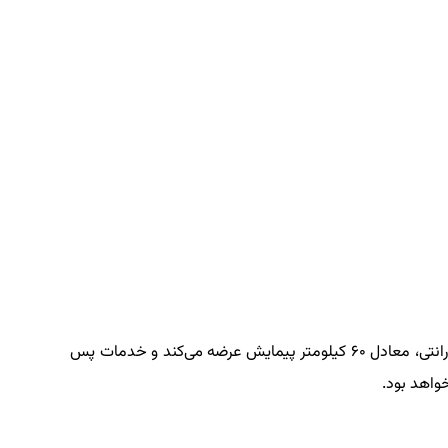
گفتنی است آذریوردسال این خودرو ها را با ۳ سال گارانتی، معادل ۶۰ کیلومتر پیمایش عرضه می‌کند و خدمات پس
واهد بود.