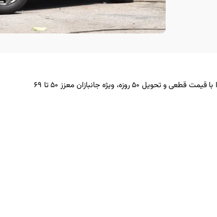
آذریوردسال شرایط فروش تویوتا RAV4 وارداتی خود را با قیمت قطعی و تحویل ۵۰ روزه، ویژه جانبازان معزز ۵۰ تا ۶۹