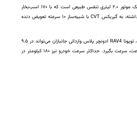
تویوتا RAV4 ادونچر پلاس وارداتی جانبازان، دارای یک موتور ۲.۰ لیتری تنفس طبیعی است که با ۱۷۰ اسب‌بخار
قدرت، توان تولید ۲۰۶ نیوتن‌متر گشتاور بیشینه را داشته، به گیربکس CVT با شبیه‌‎ساز ۱۰ سرعته تعویض دنده
با این پیکربندی پیشرانه که محرک چهار چرخ است، تویوتا RAV4 ادونچر پلاس وارداتی جانبازان می‌تواند در ۹.۵
ثانیه از حالت سکون، تا تندی یکصد کیلومتر در ساعت، سرعت بگیرد. حداکثر سرعت خودرو نیز ۱۸۰ کیلومتر در