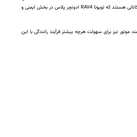
حرکت در سربالایی و کنترل حرکت در سرازیری، از امکاناتی هستند که تویوتا RAV4 ادونچر پلاس در بخش ایمنی و
 موتور نیز برای سهولت هرچه بیشتر فرآیند رانندگی با این