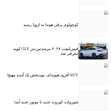
کوچولوی برقی هوندا به اروپا رسید
فیس‌لیفت ۲۰۲۷ مرسدس-بنز GLE کوپه
معرفی شد
SUV آفرود هیوندای، نویدبخش یک آینده مهیج!
شورولت کوروت جدید با موتور جدید آمد!