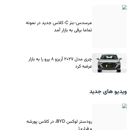
مرسدس-بنز C-کلاس جدید در نمونه
تماما برقی به بازار آمد
چری مدل ۲۰۲۷ آریزو ۸ پرو را به بازار
عرضه کرد
ویدیو های جدید
رودستر لوکس BYD، در کلاس پورشه
و فراری!