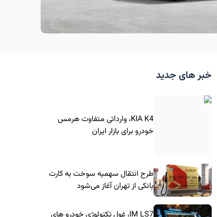
خبر های جدید
KIA K4، وارداتی متفاوت هرمس
خودرو برای بازار ایران
طرح انتقال سهمیه سوخت به کارت
بانکی از تهران آغاز می‌شود
IM LS7، غول تکنولوژی خودرو های