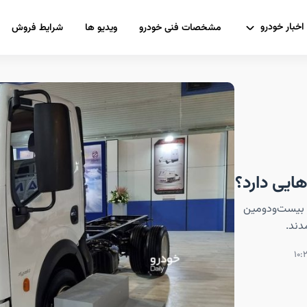
اخبار خودرو
مشخصات فنی خودرو
ویدیو ها
شرایط فروش
د با نام باراد و در تُناژ ۵.۵ و ۶ تُن در بیست‌ودومین
دند.