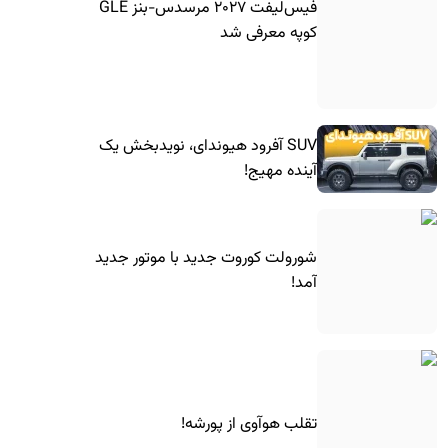
فیس‌لیفت ۲۰۲۷ مرسدس-بنز GLE
کوپه معرفی شد
SUV آفرود هیوندای، نویدبخش یک
آینده مهیج!
شورولت کوروت جدید با موتور جدید
آمد!
تقلب هوآوی از پورشه!