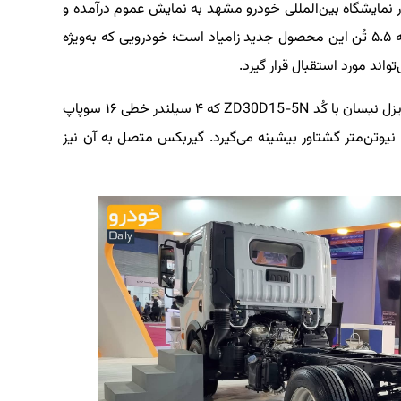
امیونت‌های باراد با نمونه‌های ۵.۵ و ۶ تن در نمایشگاه بین‌المللی خودرو مشهد به نمایش عموم درآمده و
آنچه که در تصاویر این پست مشاهده می‌کنید، نمونه ۵.۵ تُن این محصول جدید زامیاد است؛ خودرویی که به‌ویژه
ند مورد استقبال قرار گیرد.
کامیونت ۵.۵تن زامیاد باراد از موتور ۳.۰ لیتری توربودیزل نیسان با کُد ZD30D15-5N که ۴ سیلندر خطی ۱۶ سوپاپ
مجهز به اینترکولر است، ۱۴۸ اسب‌بخار قدرت و ۳۷۰ نیوتن‌متر گشتاور بیشینه می‌گیرد. گیربکس متصل به آن نیز