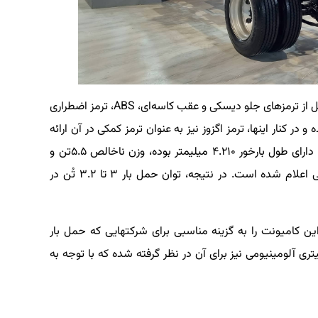
برای کامیونت ۵.۵ تن زامیاد باراد سیستم ترمز متشکل از ترمزهای جلو دیسکی و عقب کاسه‌ای، ABS، ترمز اضطراری
در کنار اینها، ترمز اگزوز نیز به عنوان ترمز کمکی در آن ارائه
می‌شود. این کامیونت سبک با طول ۵.۹۹۵ میلیمتر، دارای طول بارخور ۴.۲۱۰ میلیمتر بوده، وزن ناخالص ۵.۵تن و
وزن خالص ۲.۳تن در کاتالوگ آن برای ویژگی‌های فنی اعلام شده است. در نتیجه، توان حمل بار ۳ تا ۳.۲ تُن در
و طول بارخور، با شعاع گردش ۷.۱متری، این کامیونت را به گزینه مناسبی برای شرکتهایی که حمل بار
نه در شهر ها دارند، تبدیل می‌کند. یک باک ۱۲۰ لیتری آلومینیومی نیز برای آن در نظر گرفته شده که با توجه به