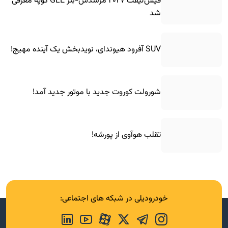
فیس‌لیفت ۲۰۲۷ مرسدس-بنز GLE کوپه معرفی
شد
SUV آفرود هیوندای، نویدبخش یک آینده مهیج!
شورولت کوروت جدید با موتور جدید آمد!
تقلب هوآوی از پورشه!
خودرودیلی در شبکه های اجتماعی: