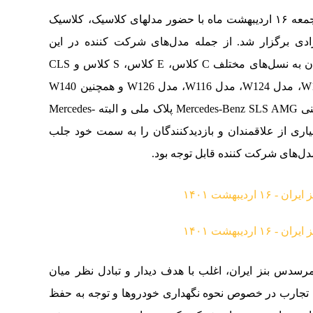
گردهمایی کلوپ رسمی مرسدس بنز ایران، روز جمعه ۱۶ اردیبهشت ماه با حضور مدلهای کلاسیک، کلاسیک
زادی برگزار شد. از جمله مدل‌های شرکت کننده در این
گردهمایی کلوپ رسمی مرسدس بنز ایران می‌توان به نسل‌های مختلف C کلاس، E کلاس، S کلاس و CLS
کلاس، و همچنین مدل‌های کلاسیک مانند مدل W107، مدل W124، مدل W116، مدل W126 و همچنین W140
اشاره کرد. ضمن اینکه‌ این بار، دو میهمان ویژه‌ یعنی‌ Mercedes-Benz SLS AMG پلاک ملی و البته Mercedes-
 بسیاری از علاقمندان و بازدیدکنندگان را به سمت خود جلب
مدل‌های شرکت کننده قابل توجه بود.
رسدس بنز ایران، اغلب با هدف دیدار و تبادل نظر میان
ل تجارب در خصوص نحوه نگهداری خودروها و توجه به حفظ