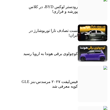
رودستر لوکس BYD، در کلاس
پورشه و فراری!
تست تصادف تارا توربوشارژ در
ایران!
کوچولوی برقی هوندا به اروپا رسید
فیس‌لیفت ۲۰۲۷ مرسدس-بنز GLE
کوپه معرفی شد