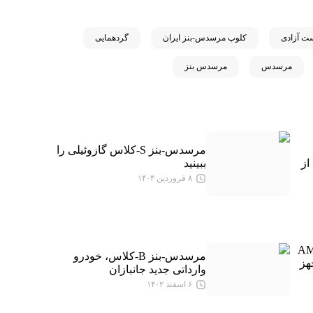
ت آزادی
کلوپ مرسدس-بنز ایران
گردهمایی
مرسدس
مرسدس بنز
مرسدس-بنز S-کلاس گازوئیلی را
از
ببینید
۸ فروردین ۱۴۰۳
لا؛ AMG GT
مرسدس-بنز B-کلاس، خودرو
جهز
وارداتی جدید جانبازان
۶ اسفند ۱۴۰۲