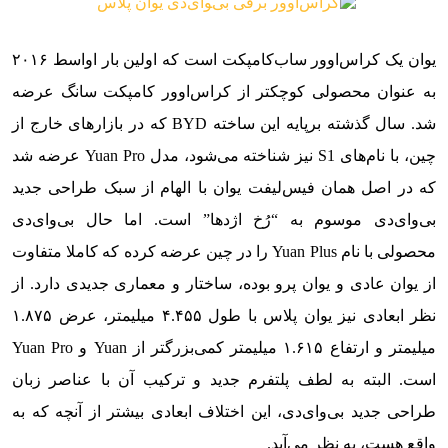
یوان یک کراس‌اوور ساب‌کامپکت است که اولین بار اواسط ۲۰۱۶
به عنوان محصولی کوچکتر از کراس‌اوور کامپکت سانگ عرضه
شد. سال گذشته برپایه این ساخته BYD که در بازار‌‌‌های خارج از
چین، با نام‌‌‌های S1 نیز شناخته می‌شود، مدل Yuan Pro عرضه شد
که در اصل همان فیس‌لیفت یوان با الهام از سبک طراحی جدید
بی‌وای‌دی موسوم به “رُخ اژدها” است. اما حال بی‌وای‌دی
محصولی با نام Yuan Plus را در چین عرضه کرده که کاملا متفاوت
از یوان عادی و یوان پرو بوده، ساختار و معماری جدیدی دارد. از
نظر ابعادی نیز یوان پلاس با طول ۴.۴۵۵ میلیمتر، عرض ۱.۸۷۵
میلیمتر و ارتفاع ۱.۶۱۵ میلیمتر کمی‌بزرگتر از Yuan و Yuan Pro
است. البته به لطف پلتفرم جدید و ترکیب آن با عناصر زبان
طراحی جدید بی‌وای‌دی، این اختلاف ابعادی بیشتر از آنچه که به
واقع هست، به نظر می‌آید.