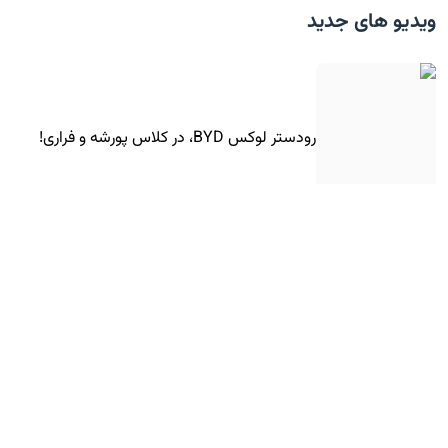
ویدیو های جدید
رودستر لوکس BYD، در کلاس پورشه و فراری!
تست تصادف تارا توربوشارژ در ایران!