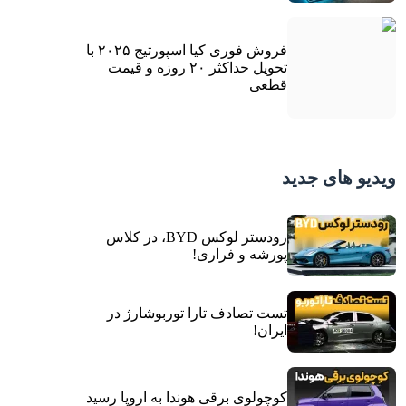
فروش فوری کیا اسپورتیج ۲۰۲۵ با
تحویل حداکثر ۲۰ روزه و قیمت
قطعی
ویدیو های جدید
رودستر لوکس BYD، در کلاس
پورشه و فراری!
تست تصادف تارا توربوشارژ در
ایران!
کوچولوی برقی هوندا به اروپا رسید