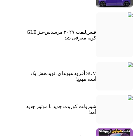
فیس‌لیفت ۲۰۲۷ مرسدس-بنز GLE
کوپه معرفی شد
SUV آفرود هیوندای، نویدبخش یک
آینده مهیج!
شورولت کوروت جدید با موتور جدید
آمد!