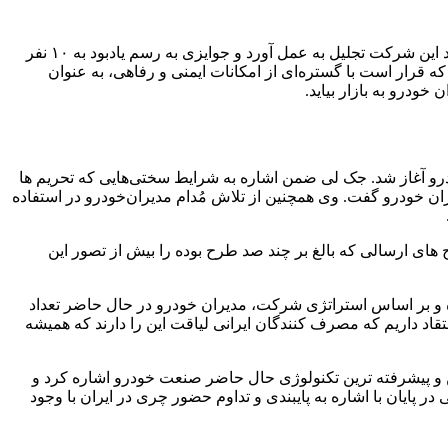
مدیران‌خودرو طی مراسمی از نفرات برتر مسابقه طراحی خودرو مفهومی خود در حضور طراحان، اصحاب رسانه، مدعووین و مدیران ارشد این شرکت تجلیل به عمل آورد و جوایزی به رسم یادبود به ۱۰ نفر
ید تیگو ۷ پرو در کنار تیگو ۸ پرو بود؛ کراس‌اوور کامپکت جدیدی که قرار است با گستره‌ای از امکانات ایمنی و رفاهی، به عنوان
حبت های جک لی مدیرعامل شرکت مدیران خودرو آغاز شد. جک لی ضمن اشاره به شرایط سختی‌هایی که تحریم ها
خودرو گفت. وی همچنین از تلاش مُدام مدیران‌خودرو در استفاده
ی ارسالی که بالغ بر چند صد طرح بوده را بیش از تصور این
و بر اساس استراتژی شرکت، مدیران خودرو در حال حاضر تعداد
 در نظر گرفته که به عنوان مثال می‌شود به تیگو ۷ پرو و تیگو ۸ پرو اشاره کرد. و ما اعتقاد داریم که مصرف کنندگان ایرانی لیاقت این را دارند که همیشه
درو از آخرین و پیشرفته ترین تکنولوژی حال حاضر صنعت خودرو اشاره کرد و
ر پایان با اشاره به پایبندی و تداوم حضور چری در ایران با وجود