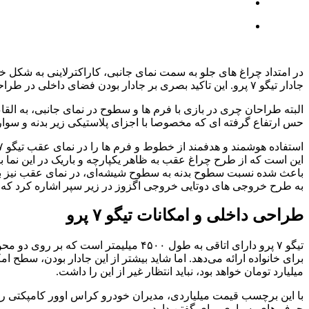
در امتداد چراغ های جلو به سمت نمای جانبی، کاراکترلاینی به شکل
جادار تیگو ۷ پرو. این تاکید بصری بر جادار بودن فضای داخلی در طراحی بدنه را در طرح سقف به ظاهر شناور که به لطف طرح ستون های مخفی B، C و D پدید آمده نیز شاهد هستیم.
البته طراحان چری در بازی با فرم ها و سطوح در نمای جانبی، به القاء
حس ارتفاع گرفته ای که مخصوصا با اجزای پلاستیکی زیر بدنه و سوار بر رینگ های ۱۸ اینچ، بیشتر بیننده را مُجاب می‌سازد که با خودرویی قدرتم
این است که از طرح چراغ عقب به ظاهر یکپارچه و باریک در این نما 
باعث شده نسبت سطوح بدنه به سطوح شیشه‌ای، در نمای عقب نیز به م
به طرح خروجی های دوتایی خروجی اگزوز در زیر سپر اشاره کرد که ب
طراحی داخلی و امکانات تیگو ۷ پرو
میلیارد تومان خواهد بود، نباید انتظار غیر از این را داشت.
با این برچسب قیمت میلیاردی، مدیران خودرو کراس اوور کامپکتی را به
حرف های بسیاری برای گفتن دارد.