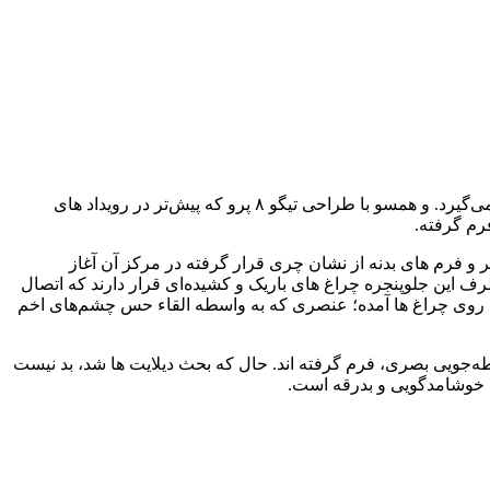
تیگو ۷ پرو کراس‌اوور کامپکتی است که همانطور که اشاره شد، از نظر ابعادی هم‌رده خودروهایی نظیر کیا اسپورتیج و هیوندای توسان قرار می‌گیرد. و همسو با طراحی تیگو ۸ پرو که پیش‌تر در رویداد های
رم گرفته.
 تیگو ۷ پرو نمود می‌یابد، جایی که گویی همه عناصر و فرم های بدنه از نشان چری قرار گرفته در مرکز آن آغاز
ف این جلوپنجره چراغ های باریک و کشیده‌ای قرار دارند که اتصال
ت تا روی چراغ ها آمده؛ عنصری که به واسطه القاء حس چشم‌های اخم
‌جویی بصری، فرم گرفته اند. حال که بحث دیلایت ها شد، بد نیست