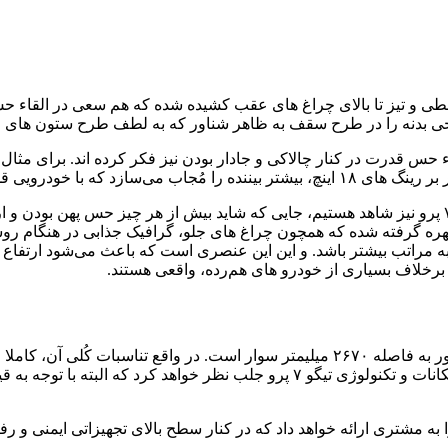
 خطی و تیز تا بالای چراغ های عقب کشیده شده که هم سعی در القاء 
 حس قدرت در کنار چالاکی و جادار بودن نیز فکر کرده اند. برای مثال 
ند (حداقل در ظاهر) طرف است.
استفاده هوشمند و هدفمند از خطوط و فرم ها را در نمای عقب تیگو ۷ پرو نیز شاهد هستیم، جایی که شاید ب
بهره گرفته شده که همچون چراغ های جلو، گرافیک جذابی در هنگام رو
راتب بیشتر باشد. و این این عنصری است که باعث می‌شود ارتفاع خو
رخلاف بسیاری از خودرو های هم‌رده، واقعی هستند.
تیگو ۷ پرو دارای اتاقی به طول ۴۵۰۰ میلیمتر است که بر روی دو محور به فاصله ۲۶۷۰ میل
برای خانواده ارائه می‌دهد. اما شاید بیشتر از این جادار بودن، سطح امکانات و تکنو
 مشتری ارائه خواهد داد که در کنار سطح بالای تجهیزاتی ایمنی و رفا