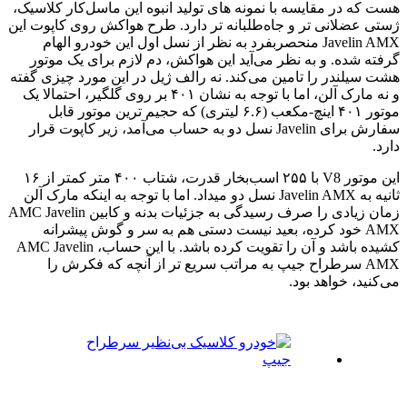
هست که در مقایسه با نمونه های تولید انبوه این ماسل‌کار کلاسیک،
ژستی عضلانی تر و جاه‌طلبانه تر دارد. طرح هواکش روی کاپوت این
Javelin AMX منحصربفرد به نظر از نسل اول این خودرو الهام
گرفته شده. و به نظر می‌آید این هواکش، دم لازم برای یک موتور
هشت سیلندر را تامین می‌کند. نه رالف ژیل در این مورد چیزی گفته
و نه مارک آلن، اما با توجه به نشان ۴۰۱ بر روی گلگیر، احتمالا یک
موتور ۴۰۱ اینچ-مکعب (۶.۶ لیتری) که حجیم ترین موتور قابل
سفارش برای Javelin نسل دو به حساب می‌آمد، زیر کاپوت قرار
دارد.
این موتور V8 با ۲۵۵ اسب‌بخار قدرت، شتاب ۴۰۰ متر کمتر از ۱۶
ثانیه به Javelin AMX نسل دو میداد. اما با توجه به اینکه مارک آلن
زمان زیادی را صرف رسیدگی به جزئیات بدنه و کابین AMC Javelin
AMX خود کرده، بعید نیست دستی هم به سر و گوش پیشرانه
کشیده باشد و آن را تقویت کرده باشد. با این حساب، AMC Javelin
AMX سرطراح جیپ به مراتب سریع تر از آنچه که فکرش را
می‌کنید، خواهد بود.