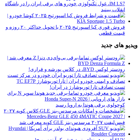
IM LS7، غول تکنولوژی خودرو های برقی ایران را در باشگاه
انقلاب ببینید
فروش فوری کیا اسپورتیج ۲۰۲۵ با تحویل حداکثر ۲۰ روزه و
قیمت قطعی
ویدیو های جدید
رودستر لوکس BYD، در کلاس پورشه و فراری!
تست تصادف تارا توربوشارژ در ایران!
کوچولوی برقی هوندا به اروپا رسید
فیس‌لیفت ۲۰۲۷ مرسدس-بنز GLE کوپه معرفی شد
SUV آفرود هیوندای، نویدبخش یک آینده مهیج!