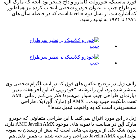
فورد ماستنگ، شورولت کامارو و داج چلنجر بود. آنچه که مارک آلن،
سرطراح جیپ به عنوان خودرو شخصی انتخاب کرده نیز هماطنور
که اشاره شد، از نسل دوم Javelin است که در فاصله سال های
۱۹۷۱ تا ۱۹۷۴ به تولید رسید.
رالف ژیل در توضیح عکس های فوق که در اینستاگرام شخصی وی
منتشر شده بود، این را نوشته: “خودرویی که این آخر هفته مدیر
دپارتمان طراحی جیپ سوار می‌شود! فکر می‌کنم زمانی AMC
تحت مالکیت جیپ بوده… AMX او (مارک آلِن) یک طراحی
منحصربفرد است که به واقعیت تبدیل شده!”
ژیل در این مورد اغراق نمی‌کند. با این طراحی متفاوتی که خودرو
مارک آلِن در مقایسه با نمونه های موجود AMC Javelin AMX دارد،
بدون شک یکی از پروتوتایپ هایی است که پیش از رسیدن به نمونه
تولید انبوه Javelin AMX طراحی و ساخته شده. به همین دلیل هم