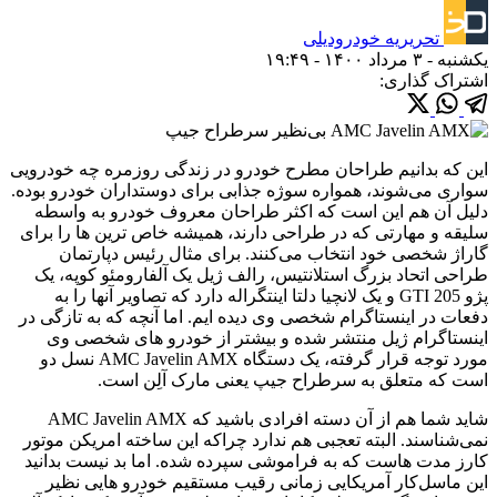
تحریریه خودرودیلی
یکشنبه - ۳ مرداد ۱۴۰۰ - ۱۹:۴۹
اشتراک گذاری:
این که بدانیم طراحان مطرح خودرو در زندگی روزمره چه خودرویی
سواری می‌شوند، همواره سوژه جذابی برای دوستداران خودرو بوده.
دلیل آن هم این است که اکثر طراحان معروف خودرو به واسطه
سلیقه و مهارتی که در طراحی دارند، همیشه خاص ترین ها را برای
گاراژ شخصی خود انتخاب می‌کنند. برای مثال رئیس دپارتمان
طراحی اتحاد بزرگ استلانتیس، رالف ژیل یک آلفارومئو کوپه، یک
پژو 205 GTI و یک لانچیا دلتا اینتگراله دارد که تصاویر آنها را به
دفعات در اینستاگرام شخصی وی دیده ایم. اما آنچه که به تازگی در
اینستاگرام ژیل منتشر شده و بیشتر از خودرو های شخصی وی
مورد توجه قرار گرفته، یک دستگاه AMC Javelin AMX نسل دو
است که متعلق به سرطراح جیپ یعنی مارک آلِن است.
شاید شما هم از آن دسته افرادی باشید که AMC Javelin AMX
نمی‌شناسند. البته تعجبی هم ندارد چراکه این ساخته امریکن موتور
کارز مدت هاست که به فراموشی سپرده شده. اما بد نیست بدانید
این ماسل‌کار آمریکایی زمانی رقیب مستقیم خودرو هایی نظیر