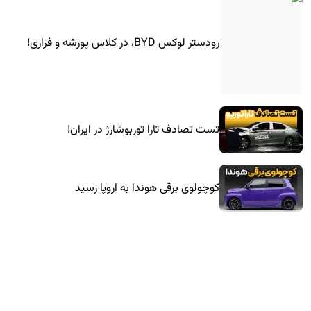
رودستر لوکس BYD، در کلاس پورشه و فراری!
تست تصادف تارا توربوشارژ در ایران!
کوچولوی برقی هوندا به اروپا رسید
فیس‌لیفت ۲۰۲۷ مرسدس-بنز GLE کوپه معرفی
شد