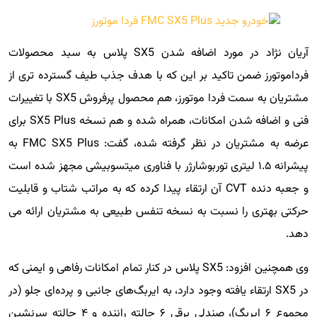
آریان نژاد در مورد اضافه شدن SX5 پلاس به سبد محصولات
فرداموتورز ضمن تاکید بر این که با هدف جذب طیف گسترده تری از
مشتریان به سمت فردا موتورز، هم محصول پرفروش SX5 با تغییرات
فنی و اضافه شدن امکانات، همراه شده و هم نسخه SX5 Plus برای
عرضه به مشتریان در نظر گرفته شده، گفت: FMC SX5 Plus به
پیشرانه ۱.۵ لیتری توربوشارژر با فناوری میتسوبیشی مجهز شده است
و جعبه دنده CVT آن ارتقاء پیدا کرده که به مراتب شتاب و قابلیت
حرکتی بهتری را نسبت به نسخه تنفس طبیعی به مشتریان ارائه می
دهد.
وی همچنین افزود: SX5 پلاس در کنار تمام امکانات رفاهی و ایمنی که
در SX5 ارتقاء یافته وجود دارد، به ایربگ‌های جانبی و پرده‌ای جلو (در
مجموع ۶ ایربگ)، صندلی برقی ۶ حالته راننده و ۴ حالته سرنشین