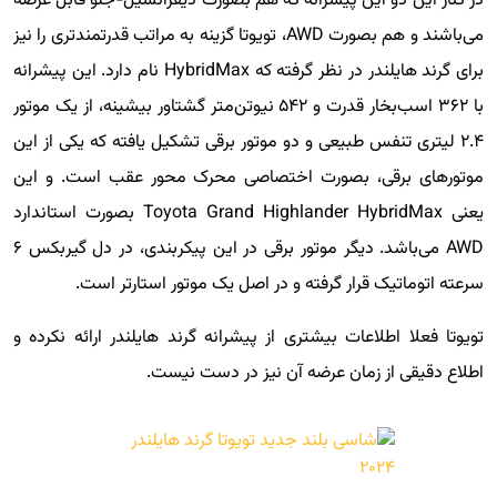
در کنار این دو این پیشرانه که هم بصورت دیفرانسیل-جلو قابل عرضه
می‌باشند و هم بصورت AWD، تویوتا گزینه به مراتب قدرتمندتری را نیز
برای گرند هایلندر در نظر گرفته که HybridMax نام دارد. این پیشرانه
با ۳۶۲ اسب‌بخار قدرت و ۵۴۲ نیوتن‌متر گشتاور بیشینه، از یک موتور
۲.۴ لیتری تنفس طبیعی و دو موتور برقی تشکیل یافته که یکی از این
موتورهای برقی، بصورت اختصاصی محرک محور عقب است. و این
یعنی Toyota Grand Highlander HybridMax بصورت استاندارد
AWD می‌باشد. دیگر موتور برقی در این پیکربندی، در دل گیربکس ۶
سرعته اتوماتیک قرار گرفته و در اصل یک موتور استارتر است.
تویوتا فعلا اطلاعات بیشتری از پیشرانه گرند هایلندر ارائه نکرده و
اطلاع دقیقی از زمان عرضه آن نیز در دست نیست.