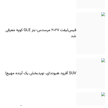
فیس‌لیفت ۲۰۲۷ مرسدس-بنز GLE کوپه معرفی
شد
SUV آفرود هیوندای، نویدبخش یک آینده مهیج!
شورولت کوروت جدید با موتور جدید آمد!