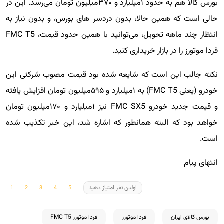
بورس کالا هم به حدود ۱میلیارد و ۳۷۰میلیون تومان می‌رسد. این در
حالی است که همین حالا، بدون دردسر های بورس، و بدون نیاز به
انتظار چند ماهه تحویل، می‌توانید با همین حدود قیمت، FMC T5
فردا موتورز را در بازار خریداری کنید.
نکته جالب این است که شایعه شده بود قیمت مصوب شرکتی این
خودرو (یعنی FMC T5) به ۱میلیارد و ۵۹۵میلیون تومان افزایش یافته
و قیمت جدید خودرو FMC SX5 نیز ۱میلیارد و ۱۷۰میلیون تومان
خواهد بود که البته همانطور که اشاره شد، این خبر تکذیب شده
است.
انتهای پیام
اولین نفر امتیاز دهید
بورس کالای ایران
فردا موتورز
فردا موتورز FMC T5