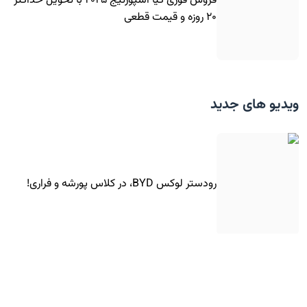
فروش فوری کیا اسپورتیج ۲۰۲۵ با تحویل حداکثر
۲۰ روزه و قیمت قطعی
ویدیو های جدید
رودستر لوکس BYD، در کلاس پورشه و فراری!
تست تصادف تارا توربوشارژ در ایران!