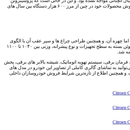
یز در این کشور تولید و عرضه می‌شد اما با استقبال آنچنانی مواجه نشده بود. و این در حالی است که پژوسیتروئن
امیدوار بود بتواند سالانه تا ۴۰ هزار سیتروئن C2 در چین به فروش برساند. این را هم مد نظر داشته باشید که در آن روزها، سیتروئن عبور فروش محصولات خود در چین از مرز ۶۰۰ هزار دستگاه بین سال های
اتاق و تناسبات کلی، و همچنین بسیاری از جزئیات ظاهری و داخلی سیتروئن C2 بازار چین تفاوتی با پژو ۲۰۶ نداشت. اما چهره آن، و همچنین طراحی چراغ ها و سپر عقب آن با الگوی
محصولات آن روزهای سیتروئن طراحی شده بود و همین، حداقل برای ما ایرانی‌ها، ظاهر آن را عجیب و جالب می‌کند. این هاچبک چینی سیتروئن بسته به سطح تجهیزات و نوع پیشرانه، وزنی بین ۱۰۴۰ تا ۱۱۰۰
ان ارائه می‌کرد باید به مواردی نظیر ABS+EBD، ایربگ راننده و سرنشین جلو، فرمان برقی، سیستم تهویه اتوماتیک، شیشه بالابر های برقی، پخش
خل خودرو و سانروف در مجهزترین سطح تجهیزاتی یعنی تریم EX اشاره کرد. در ادامه می‌توانید به تماشای گالری کاملی از تصاویر این خودرو در مدل های
ان، و همچنین اطلاع از تازه‌ترین شرایط فروش خودروسازان داخلی