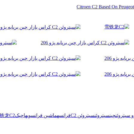
و سیتروئن
چین
سیتروئن
سیتروئن C2
فرانسه
ماشین فرانسوی
هاچبک
铁龙C2