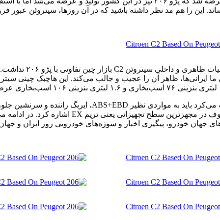
واقع در شهر ووهان چین به تولید رسید. سیتروئن C2 زمانی در چین عرضه شد که پژو ۲۰۶ ن
همانطور که اشاره شد، 
از جمله امکاناتی که سیتروئن در قالب C2 بازار چین به مشتری
رادیو و CD، آینه بغل های برقی، تریم آلومینیومی دا
‌های جهان خودرو، پیگیری اخبار و سوژه‌های خودرویی روز ایران و جه