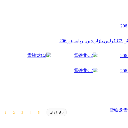
雪铁龙
雪
5 از 1 رای