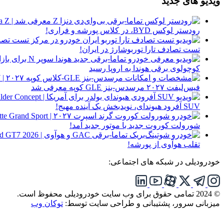
ویدیو های جدید
رودستر لوکس BYD، در کلاس پورشه و فراری!
تست تصادف تارا توربوشارژ در ایران!
کوچولوی برقی هوندا به اروپا رسید
فیس‌لیفت ۲۰۲۷ مرسدس-بنز GLE کوپه معرفی شد
SUV آفرود هیوندای، نویدبخش یک آینده مهیج!
شورولت کوروت جدید با موتور جدید آمد!
تقلب هوآوی از پورشه!
خودرودیلی در شبکه های اجتماعی:
© 2024 تمامی حقوق برای وب سایت خودرودیلی محفوظ است.
میزبانی سرور، پشتیبانی و طراحی سایت توسط:
توکان وب