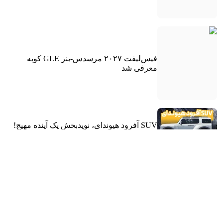
فیس‌لیفت ۲۰۲۷ مرسدس-بنز GLE کوپه
معرفی شد
SUV آفرود هیوندای، نویدبخش یک آینده مهیج!
شورولت کوروت جدید با موتور جدید آمد!