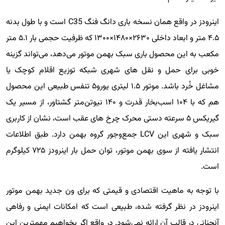
اینرودز در واقع همان نسخه باری دانگ فنگ C35 است و با طول بدنه
۴.۵ متر و ابعاد داخلی ۲۶۳۰×۱۴۸۰×۱۳۰۰ که ظرفیت حجمی بار ۵.۱ متر
مکعب به این محصول باری سبک بهمن موتور می‌دهد، می‌تواند گزینه
خوبی برای حمل و نقل های شهری شبکه توزیع اقلام کوچک یا
مشاغل خُرد باشد. موتور ۱.۵ لیتری یورو۵ تنفس طبیعی این محصول
هم که با ۱۰۴ اسب‌بخار قدرت و ۱۴۰ نیوتن‌متر گشتاور، از مسیر یک
گیریکس ۵ سرعته دستی محرک چرخ های عقب است، نشان از کاربری
سبک و شهری این LCV جمع‌وجور گروه بهمن دارد. طبق اطلاعات
انتشار یافته از سوی بهمن موتور، توان حمل بار اینرودز ۷۲۵ کیلوگرم
است.
با توجه به ماهیت اقتصادی و قیمتی که برای ون جدید بهمن موتور
اینرودز در نظر گرفته شده، طبیعی است که امکانات ایمنی و رفاهی
آنچنانی در قالب آن ارائه نمی‌شود. در واقع اگر بخواهیم مهمترین این