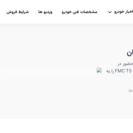
خبار خودرو
مشخصات فنی خودرو
ویدیو ها
شرایط فروش
حضور در
رويدادهای مهم استانی قزوين و كرمان، محصول جدید خود، FMC T5 را به