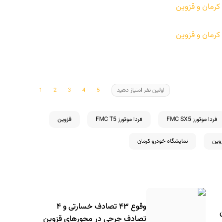
اولین نفر امتیاز دهید
فردا موتورز FMC SX5
فردا موتورز FMC T5
قزوین
وین
نمایشگاه خودرو کرمان
وقوع ۴۳ تصادف خسارتی و ۴
تصادف جرحی در محورهای قزوین