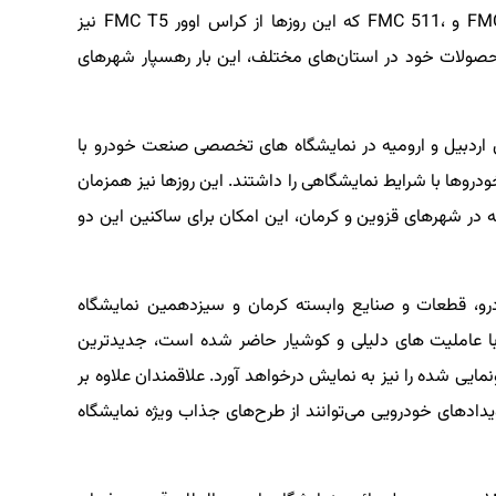
فردا موتورز، توليد و عرضه كننده خودروهای FMC SX5 و ،FMC 511 كه اين روزها از كراس اوور FMC T5 نيز
محصولات خود در استان‌های مختلف، اين بار رهسپار شهرهای
اردبيل و اروميه در نمايشگاه های تخصصی صنعت خودرو با
دروها با شرايط نمايشگاهی را داشتند. اين روزها نيز همزمان
ه در شهرهای قزوين و كرمان،‌ اين امكان برای ساكنين اين دو
رو، قطعات و صنايع وابسته كرمان و سيزدهمين نمايشگاه
با عامليت های دليلی و كوشيار حاضر شده است، جديدترين
اوور FMC T5 كه به تازگی رونمايی شده را نيز به نمايش درخواهد آورد. علاقمندان علاوه بر
يدادهای خودرويی می‌توانند از طرح‌های جذاب ويژه نمايشگاه