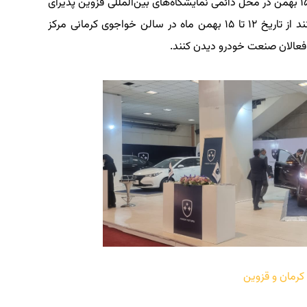
لازم به ذكر است نمايشگاه خودرو قزوين از ۱۱ لغايت ۱۵ بهمن در محل دائمی نمايشگاه‌های بين‌المللی قزوين پذيرای
علاقمندان است و خودرودوستان كرمانی نيز می توانند از تاريخ ۱۲ تا ۱۵ بهمن ماه در سالن خواجوی كرمانی مركز
فعالان صنعت خودرو ديدن كنند.