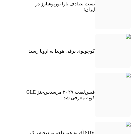
تست تصادف تارا توربوشارژ در
ایران!
کوچولوی برقی هوندا به اروپا رسید
فیس‌لیفت ۲۰۲۷ مرسدس-بنز GLE
کوپه معرفی شد
SUV آفرود هیوندای، نویدبخش یک