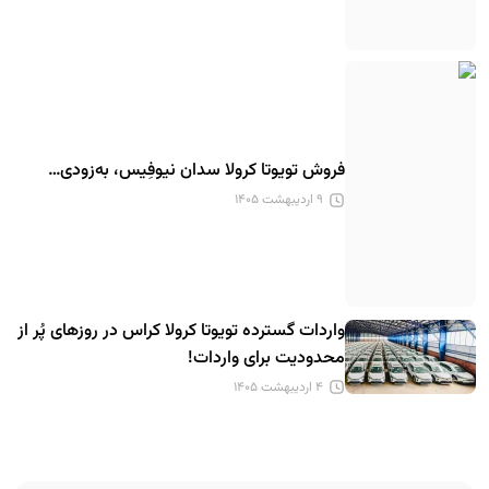
فروش تویوتا کرولا سدان نیوفِیس، به‌زودی…
۹ اردیبهشت ۱۴۰۵
واردات گسترده تویوتا کرولا کراس در روزهای پُر از
محدودیت برای واردات!
۴ اردیبهشت ۱۴۰۵