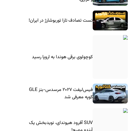
تست تصادف تارا توربوشارژ در ایران!
کوچولوی برقی هوندا به اروپا رسید
فیس‌لیفت ۲۰۲۷ مرسدس-بنز GLE
کوپه معرفی شد
SUV آفرود هیوندای، نویدبخش یک
آینده مهیج!