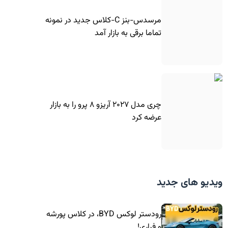
مرسدس-بنز C-کلاس جدید در نمونه
تماما برقی به بازار آمد
چری مدل ۲۰۲۷ آریزو ۸ پرو را به بازار
عرضه کرد
ویدیو های جدید
رودستر لوکس BYD، در کلاس پورشه
و فراری!