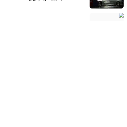
کوچولوی برقی هوندا به اروپا رسید
فیس‌لیفت ۲۰۲۷ مرسدس-بنز GLE کوپه معرفی
شد