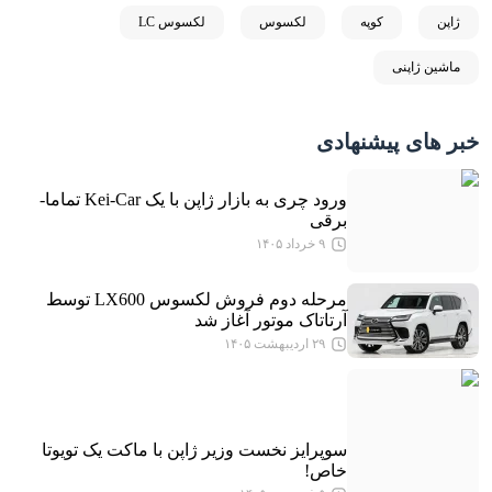
ژاپن
کوپه
لکسوس
لکسوس LC
ماشین ژاپنی
خبر های پیشنهادی
ورود چری به بازار ژاپن با یک Kei-Car تماما-
برقی
۹ خرداد ۱۴۰۵
مرحله دوم فروش لکسوس LX600 توسط
آرتاتاک موتور آغاز شد
۲۹ اردیبهشت ۱۴۰۵
سوپرایز نخست وزیر ژاپن با ماکت یک تویوتا
خاص!