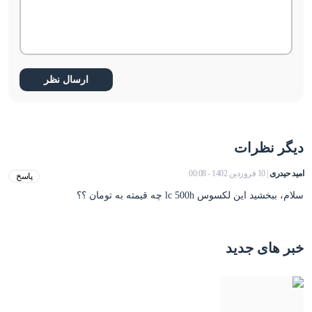
دیگر نظرات
امید حیدری
| 10 فروردین 1402 - 00:08
پاسخ
سلام، ببخشید این لکسوس lc 500h چه قیمته به تومان ؟؟
خبر های جدید