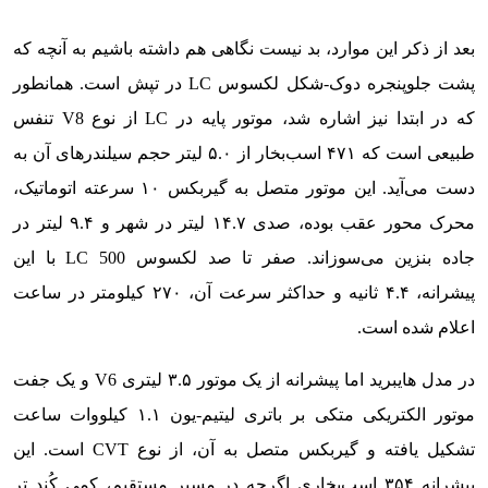
بعد از ذکر این موارد، بد نیست نگاهی هم داشته باشیم به آنچه که
پشت جلوپنجره دوک-شکل لکسوس LC در تپش است. همانطور
که در ابتدا نیز اشاره شد، موتور پایه در LC از نوع V8 تنفس
طبیعی است که ۴۷۱ اسب‌بخار از ۵.۰ لیتر حجم سیلندرهای آن به
دست می‌آید. این موتور متصل به گیربکس ۱۰ سرعته اتوماتیک،
محرک محور عقب بوده، صدی ۱۴.۷ لیتر در شهر و ۹.۴ لیتر در
جاده بنزین می‌سوزاند. صفر تا صد لکسوس LC 500 با این
پیشرانه، ۴.۴ ثانیه و حداکثر سرعت آن، ۲۷۰ کیلومتر در ساعت
اعلام شده است.
در مدل هایبرید اما پیشرانه از یک موتور ۳.۵ لیتری V6 و یک جفت
موتور الکتریکی متکی بر باتری لیتیم-یون ۱.۱ کیلووات ساعت
تشکیل یافته و گیربکس متصل به آن، از نوع CVT است. این
پیشرانه ۳۵۴ اسب‌بخاری اگرچه در مسیر مستقیم، کمی کُند تر