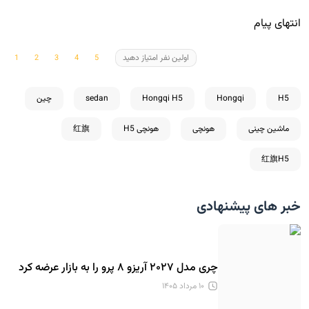
انتهای پیام
اولین نفر امتیاز دهید
H5
Hongqi
Hongqi H5
sedan
چین
ماشین چینی
هونچی
هونچی H5
红旗
红旗H5
خبر های پیشنهادی
چری مدل ۲۰۲۷ آریزو ۸ پرو را به بازار عرضه کرد
۱۰ مرداد ۱۴۰۵