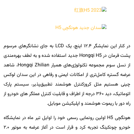
در کنار این نمایشگر ۱۲.۴ اینچ، یک LCD به جای نشانگرهای مرسوم
پشت فرمان در Hongqi H5 جدید استفاده شده و به لطف بهره‌مندی
از نسل سوم مجموعه تکنولوژی‌های همیار Hongqi Zhilian، شاهد
عرضه گستره کامل‌تری از امکانات ایمنی و رفاهی در این سدان لوکس
چینی هستیم مثل کروزکنترل هوشمند تطبیق‌پذیر، سیستم پارک
اتوماتیک، دید ۳۶۰ درجه از اطراف و قابلیت کنترل عملگر های خودرو از
راه دور با ریموت هوشمند و اپلیکیشن موبایل.
هونگچی H5 اولین رونمایی رسمی خود را اوایل تیر ماه در نمایشگاه
خودرو چونکینگ تجربه کرد و قرار است در آغاز عرضه به موتور ۲.۰