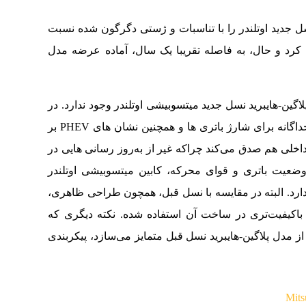
 جدید اوتلندر را با تناسبات و ژستی دگرگون شده نسبت
 کرد و حال، به فاصله تقریبا یک سال، آماده عرضه مدل
اگین-هایبرید نسل جدید میتسوبیشی اوتلندر وجود ندارد. در
واقع تنها تفاوت های ظاهری، داشتن یک محفظه جداگانه برای شارژ باتری ها و همچنین نشان های PHEV بر
خلی هم صدق می‌کند چراکه غیر از به‌روز رسانی هایی در
 وضعیت باتری و قوای محرکه، کابین میتسوبیشی اوتلندر
و ندارد. البته در مقایسه با نسل قبل، همچون طراحی ظاهری،
 باکیفیت‌تری در ساخت آن استفاده شده. نکته دیگری که
از مدل پلاگین-هایبرید نسل قبل متمایز می‌سازد، پیکربندی