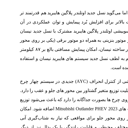
ما می‌گوید نسل جدید اوتلندر پلاگین هایبرید هم قدرتمند تر
الاتر برای افزایش بُرد پیمایش و توان عملکردی در آن
سوبیشی اوتلندر پلاگین هایبرید مشترک با نسل جدید نیسان
وتور بنزینی به همراه دو موتور برقی (یکی بر روی محور
جلو و دیگری بر روی محوز عقب) خواهیم بود که در ساخته نیسان، امکان پیمایش مسافتی بالغ بر ۸۷ کیلومتر
هم به لطف نسل جدید سیستم های هایبرید نیسان و استفاده
به واسطه بهره‌مندی از دو موتور برقی، میتسوبیشی از کنترل انحراف (AYC) جدیدی در سیستم چهار چرخ
ستفاده کرده که قابلیت توزیع متغیر گشتاور بین محور های جلو و عقب را دارد.
وی چرخ ها بصورت جداگانه را دارد که باعث می‌شود توزیع
متغیر گشتاور بین چرخ های هر محور نیز به قابلیت های 2023 Mitsubishi Outlander PHEV اضافه شود. امکان
روی محور جلو برای مواقعی که نیاز به شتاب‌گیری آنی
ختلف محیطی و قابلیت رانندگی با یک پدال نیز از دیگر