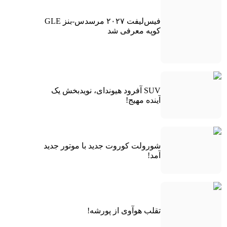
فیس‌لیفت ۲۰۲۷ مرسدس-بنز GLE
کوپه معرفی شد
SUV آفرود هیوندای، نویدبخش یک
آینده مهیج!
شورولت کوروت جدید با موتور جدید
آمد!
تقلب هوآوی از پورشه!