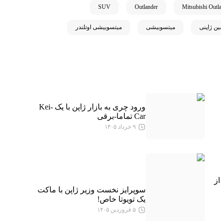
SUV
Outlander
Mitsubishi Out
ن ژاپنی
میتسوبیشی
میتسوبیشی اوتلندر
ورود چری به بازار ژاپن با یک Kei-
Car تماما-برقی
۹ خرداد ۱۴۰۵
ز
سوپرایز نخست وزیر ژاپن با ماکت
یک تویوتا خاص!
۵ فروردین ۱۴۰۵