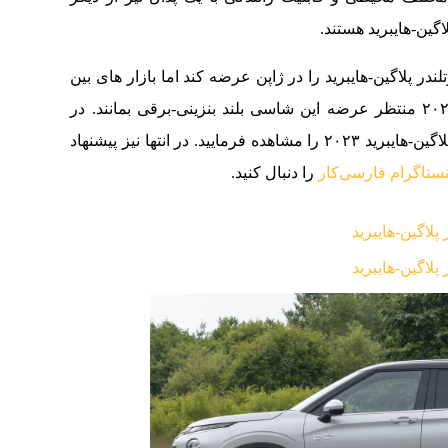
ین-هایبرید هستند.
تا پایان ۲۰۲۱ نسل جدید اوتلندر پلاگین-هایبرید را در ژاپن عرضه کند اما بازار های بین
المللی نظیر ایالات متحده آمریکا باید تا اواسط ۲۰۲۲ منتظر عرضه این شاسی بلند بنزینی-برقی بمانند. در
ادامه می‌توانید گالری تصاویر میتسوبیشی اوتلندر پلاگین-هایبرید ۲۰۲۳ را مشاهده فرمایید. در انتها نیز پیشنهاد
نستاگرام فارسی‌کار
را دنبال کنید.