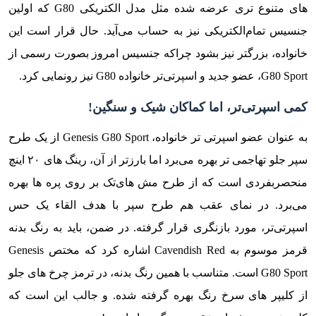
های متنوع تری عرضه شده مثل مدل الکتریکی G80 که اولین
جنسیس تمام‌الکتریکی نیز به حساب می‌آید. حال قرار است این
خانواده، بزرگتر نیز بشود چراکه جنسیس امروز بصورت رسمی از
G80 Sport، عضو جدید و اسپرتی‌تر خانواده G80 نیز رونمایی کرد.
کمی اسپرتی‌تر، اما کماکان شیک و سنگین!
به عنوان عضو اسپرتی تر خانواده، Genesis G80 Sport از یک طرح
سپر جلو تهاجمی تر بهره می‌برد اما بارزتر از آن، رینگ های ۲۰ اینچ
منحصربفردی است که از طرح مش های‌تک بر روی پره ها بهره
می‌برد. در نمای عقب هم طرح سپر با هدف القاء یک حس
اسپرتی‌تر، مورد بازنگری قرار گرفته. در ضمن، باید به رنگ بدنه
قرمز موسوم به Cavendish Red اشاره کرد که مختص Genesis
G80 Sport است. متناسب با همین رنگ بدنه، در ترمز چرخ های جلو
از کلیپر های سرخ رنگ بهره گرفته شده. و جالب این است که