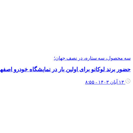
سه محصول، سه ستاره، در نصف جهان؛
ﺣﻀﻮر ﺑﺮﻧﺪ ﻟﻮﮐﺎﻧﻮ ﺑﺮای اوﻟﯿﻦ ﺑﺎر در ﻧﻤﺎﯾﺸﮕﺎه ﺧﻮدرو اﺻﻔﻬ
۱۳ آبان ۱۴۰۳ - ۸:۵۵