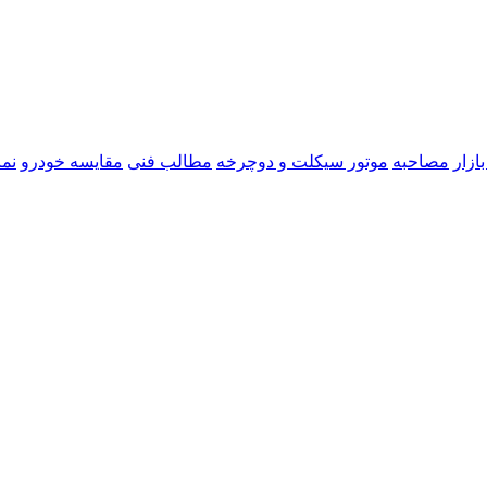
ازار
مصاحبه
موتور سیکلت و دوچرخه
مطالب فنی
مقایسه خودرو
نما