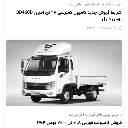
بصورت نقدی و با تحویل فوری اعلام شد؛
شرایط فروش جدید کامیون کمپرسی ۲۸ تن امپاور BD460D
بهمن دیزل
۹ اسفند ۱۴۰۴ - ۳:۳۹
از طریق بورس کالای ایران به اجرا می‌آید؛
فروش کامیونت فورس ۳.۸ تن – ۲۰ بهمن ۱۴۰۴