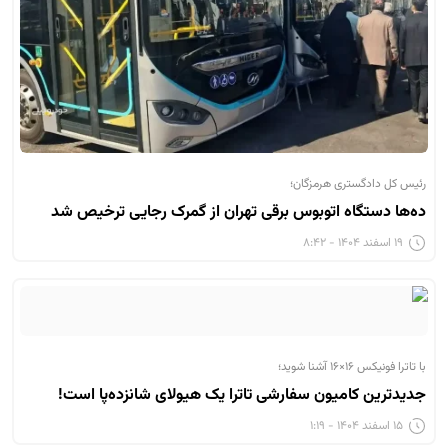
رئیس کل دادگستری هرمزگان؛
ده‌ها دستگاه اتوبوس برقی تهران از گمرک رجایی ترخیص شد
۱۹ اسفند ۱۴۰۴ - ۸:۴۲
با تاترا فونیکس ۱۶×۱۶ آشنا شوید؛
جدیدترین کامیون سفارشی تاترا یک هیولای شانزده‌پا است!
۱۵ اسفند ۱۴۰۴ - ۱:۱۹