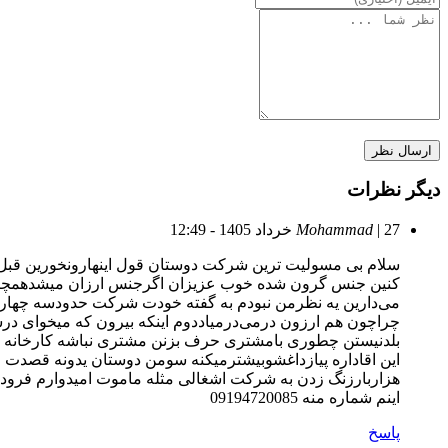
دیگر نظرات
| 27 خرداد 1405 - 12:49
Mohammad
کنین جنس گرون شده خوب عزیزان اگرجنس ارزان میشدهمچین
می‌دارین یه نظرمن نبودم به گفته خودت شرکت حدودسه چهارهز
چراچون هم ارزون درمی‌درمیاددوم اینکه بیرون که میخوای در
بلدنیستن چطوری بامشتری حرف بزنن مشتری نباشه کارخانه ما
این اقاداره پیازداغشوبیشترمیکنه سومن دوستان یدونه قصدت ع
هزاربارزنگ زدن به شرکت اشغالی مثله ماموت امیدوارم فر
اینم شماره منه 09194720085
پاسخ