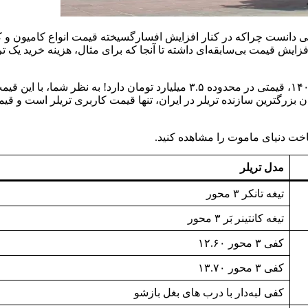
ل رانندگی دانست چراکه در کنار افزایش افسارگسیخته قیمت انواع کامیون
ارزان‌ترین تریلر ساخت ماموت، یعنی تریلر تیغه نیز برای خرداد ماه ۱۴۰۵، قیمتی
مدل تریلر
تیغه تانکر ۳ محور
تیغه کانتینر بَر ۳ محور
کفی ۳ محور ۱۲.۶۰
کفی ۳ محور ۱۳.۷۰
کفی لبه‌دار با درب های بغل بازشو