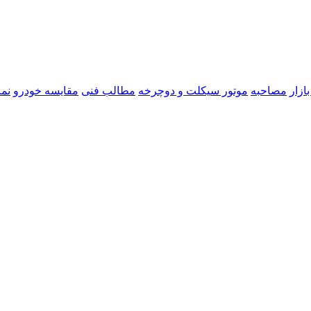
ازار
مصاحبه
موتور سیکلت و دوچرخه
مطالب فنی
مقایسه خودرو
نما