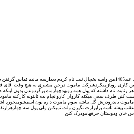
سلام بی مسولیت ترین شرکت دوستان قول اینهارونخورین قبل عید1405من واسه یخچال ثبت نام 
 کاری روبازمیکردشرکت ماموت درحق مشتری نه هیچ وقت اقای فر
ارثابت نام داشته که پول همه روبهدچهارماه برگردوندن بدون اینکه
ست کنن طرف سعی میکنه کاروان کاروانجام بده تابتونه کارکنه مامو
موت بایدرودرش گل بپاشه سوم ماموت داره نون اسمشومیخوره اشتبا
قب بیفته تاسه برابرازت نگیرن ولت نمیکنن ولی پول سه چهارهزارنفر
ودس خان ودوستان حرفهامودرک کنن