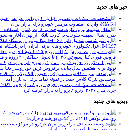
خبر های جدید
KIA K4، وارداتی متفاوت هرمس خودرو برای بازار ایران
طرح انتقال سهمیه سوخت به کارت بانکی از تهران آغاز می‌شود
IM LS7، غول تکنولوژی خودرو های برقی ایران را در باشگاه انقلاب ببینید
فروش فوری کیا اسپورتیج ۲۰۲۵ با تحویل حداکثر ۲۰ روزه و قیمت قطعی
تویوتا برای هفتمین سال پیاپی، پرفروش ترین خودروساز دنیا شد
مرسدس-بنز C-کلاس جدید در نمونه تماما برقی به بازار آمد
چری مدل ۲۰۲۷ آریزو ۸ پرو را به بازار عرضه کرد
ویدیو های جدید
رودستر لوکس BYD، در کلاس پورشه و فراری!
تست تصادف تارا توربوشارژ در ایران!