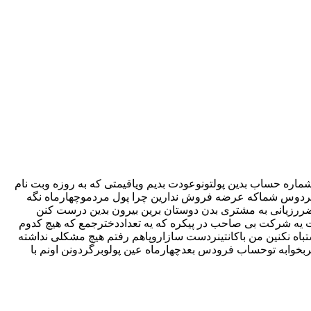
کردم بعدازسه مانیم تماس گرفتن شماره حساب بدین پولتونوعودت بدیم ویاقیمتی که به روزه وبت نام
دوس شماکه عرضه فروش ندارین چرا پول مردموچهارماه نگه
 ضررزیانی به مشتری بدن دوستان برین بیرون بدین درست کنن
ت یه شرکت بی صاحب در پیکره که یه تعداددخترجمع که هیچ کدوم
ه نکنین من باکانتینردست سازاروپاهم رفتم هیچ مشکلی نداشته
بخوابه توحساب فرودس بعدچهارماه عین پولوبرگردونن اونم با