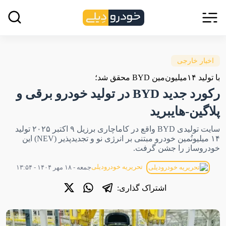
اخبار خارجی
با تولید ۱۴میلیون‌مین BYD محقق شد؛
رکورد جدید BYD در تولید خودرو برقی و
پلاگین-هایبرید
سایت تولیدی BYD واقع در کاماچاری برزیل ۹ اکتبر ۲۰۲۵ تولید
۱۴ میلیونُمین خودرو مبتنی بر انرژی نو و تجدیدپذیر (NEV) این
خودروساز را جشن گرفت.
تحریریه خودرودیلی
جمعه - ۱۸ مهر ۱۴۰۴ - ۱۳:۵۴
اشتراک گذاری: