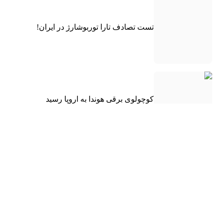
تست تصادف تارا توربوشارژ در ایران!
کوچولوی برقی هوندا به اروپا رسید
فیس‌لیفت ۲۰۲۷ مرسدس-بنز GLE کوپه
معرفی شد