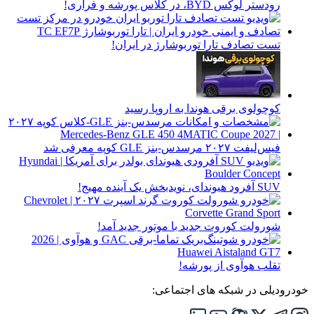
رودستر لوکس BYD، در کلاس پورشه و فراری!
تست تصادف تارا توربوشارژ در ایران!
کوچولوی برقی هوندا به اروپا رسید
فیس‌لیفت ۲۰۲۷ مرسدس-بنز GLE کوپه معرفی شد
SUV آفرود هیوندای، نویدبخش یک آینده مهیج!
شورولت کوروت جدید با موتور جدید آمد!
تقلب هوآوی از پورشه!
خودرودیلی در شبکه های اجتماعی: