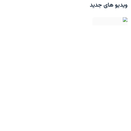
ویدیو های جدید
رودستر لوکس BYD، در کلاس پورشه و فراری!
تست تصادف تارا توربوشارژ در ایران!
کوچولوی برقی هوندا به اروپا رسید