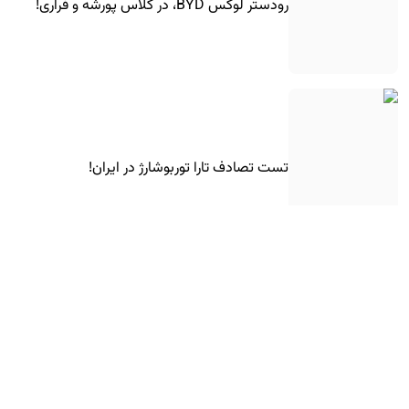
رودستر لوکس BYD، در کلاس پورشه و فراری!
تست تصادف تارا توربوشارژ در ایران!
کوچولوی برقی هوندا به اروپا رسید