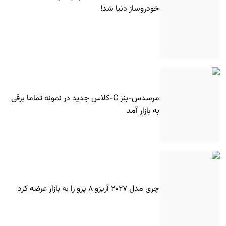
خودروساز دنیا شد!
مرسدس-بنز C-کلاس جدید در نمونه تماما برقی
به بازار آمد
چری مدل ۲۰۲۷ آریزو ۸ پرو را به بازار عرضه کرد