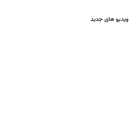
ویدیو های جدید
رودستر لوکس BYD، در کلاس پورشه و فراری!
تست تصادف تارا توربوشارژ در ایران!